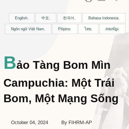
English.
中文.
한국어.
Bahasa Indonesia.
Ngôn ngữ Việt Nam.
Pilipino.
ไทย.
ភាសាខ្មែរ.
B
Ảo Tàng Bom Mìn
Campuchia: Một Trái
Bom, Một Mạng Sống
October 04, 2024
By FIHRM-AP