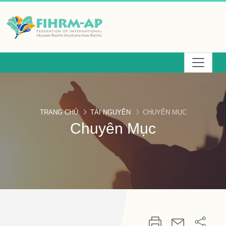
Chuyển
đến
phần
nội
dung
chính
TRANG CHỦ
TÀI NGUYÊN
CHUYÊN MỤC
Chuyên Mục
:::