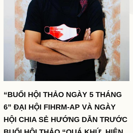
“BUỔI HỘI THẢO NGÀY 5 THÁNG
6” ĐẠI HỘI FIHRM-AP VÀ NGÀY
HỘI CHIA SẺ HƯỚNG DẪN TRƯỚC
BUỔI HỘI THẢO “QUÁ KHỨ, HIỆN