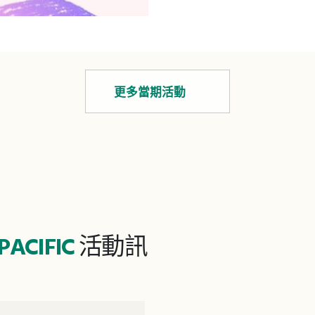
升博物館對障礙者的友善
報名連結：報名表單 從業人員專場 日期：
7月18日（五） 時間：13：30 -17：00 地
點：國家人權博物館 對象：博物館或文化
更多當期活動
平權相關團體（國際人權博
分會之會員優先） 內容：文化近用實務講
座、導覽體驗交流 一般大眾場 日期：7月
19日（六） 時間：14：30 -16：45 地點：
國家人權博物館 對象：一般大眾 內容：導
覽體驗交流 導覽人及講座分享人介紹 許家
PACIFIC
活動訊
峰／視障藝術家、劇場人、評論
名中途全盲視障者，透過
動及其敏銳的感官知覺感