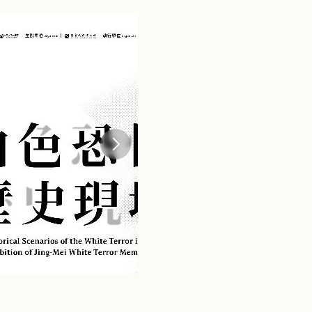
任空表演實驗場
 舞蹈口述影像
館非視覺導覽志
術共創經驗與文
障礙者在參與藝
多元的視角與討
名稱源自「三名志
裡的餡料，夾在
梁與黏著劑的角
中工作——主流
想與現實之間。