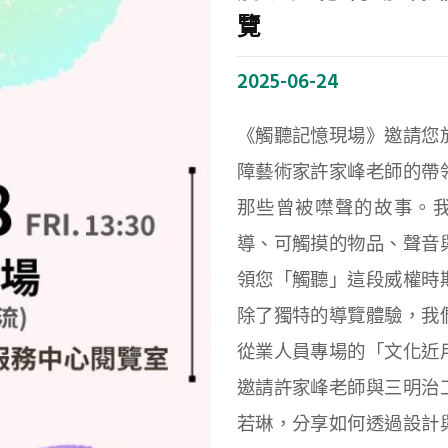
覽
2025-06-24
《觸聽記憶現場》邀請您
障藝術家許家峰老師的帶
那些曾被噤聲的故事。
導、可觸摸的物品、聲音
領您「觸聽」這段威權時
除了獨特的導覽體驗，我
從業人員專場的「文化近
邀請許家峰老師與三明治
若琳，分享如何透過設計