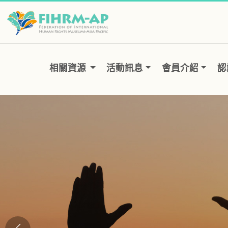
跳
到
主
要
相關資源
活動訊息
會員介紹
認
內
容