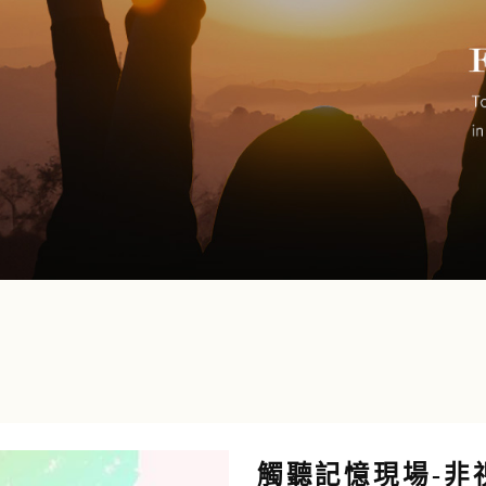
觸聽記憶現場-非