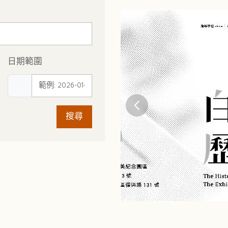
評論書寫的主要方向。現
駐團團長、滯留島舞蹈劇場
指導講師、高雄市立美術
日期範圍
工培力講師，藉由不同藝
化平權推廣等合作，期望
文活動與創作時，開啟更
搜尋
論空間。 謝若琳／三明治工共同創辦人 三
明治工成立於2012年，
工」的諧音，也像三明治
兩片麵包之間，扮演橋
色。我們總是在各種夾層
與邊緣、創造與照顧、夢