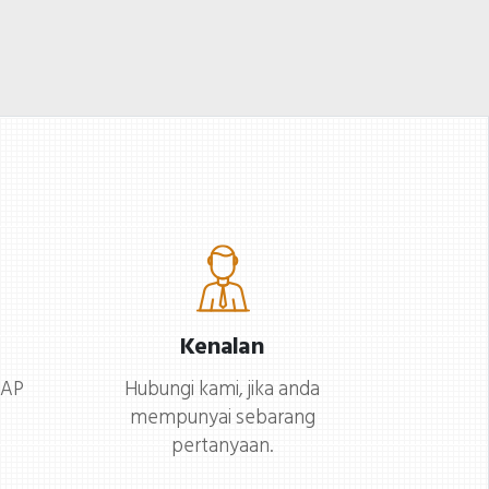
uga terlibat dalam media
uzium, serta bertukar-
erita budaya serta
ukar idea dan pengalaman.
emegang jawatan
engkel ini akan diadakan
enting dalam pengurusan
i Pusat Pembelajaran di
edia dan pemasaran, dan
ingkat 1, Muzium Hak
erusaha untuk
sasi Manusia Nasional.
empromosikan
tuk berita terkini,
epelbagaian budaya.
engumuman, dan
anchez sekarang
aklumat terperinci
Kenalan
enjawat jawatan sebagai
engenai persidangan
hli lembaga pengarah di
-AP
Hubungi kami, jika anda
ahunan FIHRM-AP, sila
mempunyai sebarang
ersatuan Muzium
kuti laman web rasmi 2023
pertanyaan.
ntarabangsa
IHRM-AP untuk