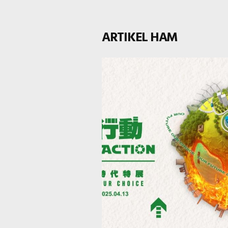
Lalunya” Masa: 5/29/2023,
jam 2:00-4:45 petang
ARTIKEL HAM
(Waktu Taiwan) Federasi
Muzium Hak Asasi Manus
Antarabangsa-Cawangan
Asia Pasifik (FIHRM-AP)
ditubuhkan di Persidanga
ICOM di Kyoto pada
September 2019. Selaras
dengan matlamat Federas
Muzium Hak Asasi Manus
Internasional (FIHRM),
FIHRM-AP berperanan