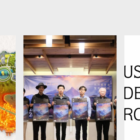
Masa:5/6/2023, jam 2:00-
m
4:45 petang (Waktu
s
Taiwan) Federasi Muzium
b
ia
Hak Asasi Manusia
ke
Antarabangsa-Cawangan
p
Asia Pasifik (FIHRM-AP)
p
n
ditubuhkan di Persidangan
T
ICOM di Kyoto pada
Ne
September 2019. Selaras
V
i
dengan matlamat Federasi
A
ia
Muzium Hak Asasi Manusia
p
Internasional (FIHRM),
A
FIHRM-AP berperanan
D