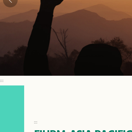
:::
:::