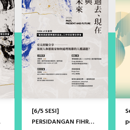
[6/5 SESI]
S
-
PERSIDANGAN FIHRM-
p