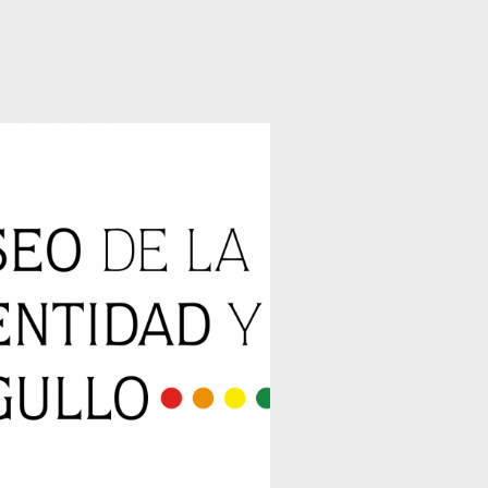
erangkumi tiga sesi
yarahan khas dan enam
elas pembentangan
rtas kerja. Para
embentang berasal dari
elbagai negara termasuk
aiwan, Jepun, Indonesia,
pal, India, Thailand,
ietnam, Australia, dan
rgentina, berkongsi hasil
enyelidikan mereka.
cara ini berlangsung di
ewan Persidangan