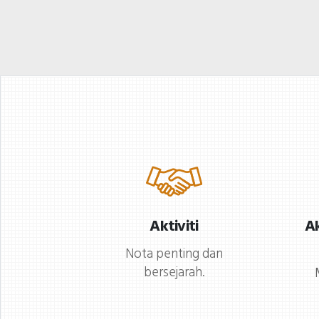
Kini, beliau berkhidmat
Jun tahun ini, Muzium Ha
sebagai Penolong
Asasi Manusia Nasional
Penyelidik di Bahagian
(NHRM) akan bekerjasam
Pengendalian Koleksi dan
dengan Pertubuhan
Maklumat serta
Hubungan Seni Risiko
memegang jawatan
(ARC) untuk menganjurk
sebagai Ketua Bahagian
bengkel “Masa Lalu, Kini
Perpustakaan dan
dan Masa Depan:
Maklumat di Muzium Sai
Kebebasan Seni dan
Aktiviti
Ak
Semula Jadi Negara.
Ekspresi Kreatif”. Bengke
Mengenai Organisasi:
Nota penting dan
ini akan berfungsi sebagai
bersejarah.
Muzium Sains Semula Jad
platform untuk refleksi d
Negara Muzium Sains
dialog, menggalakkan