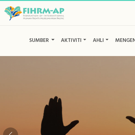
Langkau
ke
kawasan
kandungan
SUMBER
AKTIVITI
AHLI
MENGEN
utama