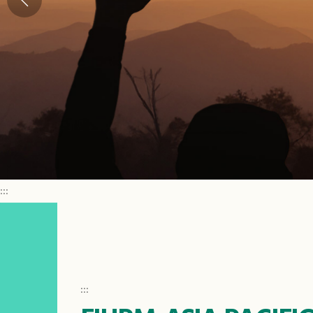
:::
:::