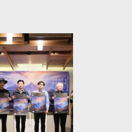
engan total tiga pidato
husus dan menerbitkan 16
akalah hasil penelitian
agai negara,
engan para pemateri dari
aiwan, Jepang, Indonesia,
pal, India, Thailand,
ietnam, Australia dan
rgentina, di Aula Kuliah
akultas Hukum Tsai
niversitas Nasional
aiwan (NTU College of
aw Tsai Lecture Hall).