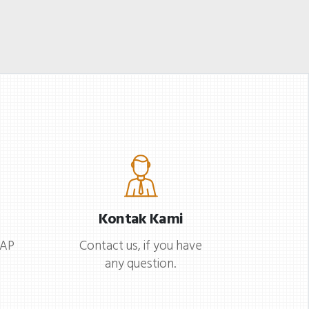
ernah menempuh
okakarya diadakan di
endidikan di Inggris dan
earning Center lantai 1
merika Serikat, kemudian
useum Nasional Hak
eraih gelar magister
sasi Manusia (NHRM).
sitektur di Universitas
ntuk update terkini,
okyo pada tahun 2017 dan
engumuman dan
ekerja di bidang desain
nformasi detail mengenai
sitektur di sana. Pada
onferensi tahunan ini,
asa gerakan anti-
antau terus situs
Kontak Kami
kstradisi di Hong Kong
ksklusif Konferensi
ahun 2019, Lee mendirikan
-AP
Contact us, if you have
ahunan FIHRM-AP 2023
any question.
ady Liberty Hong Kong
ntuk mendapatkan
LLHK) dan menciptakan
formasi terbaru! Panitia