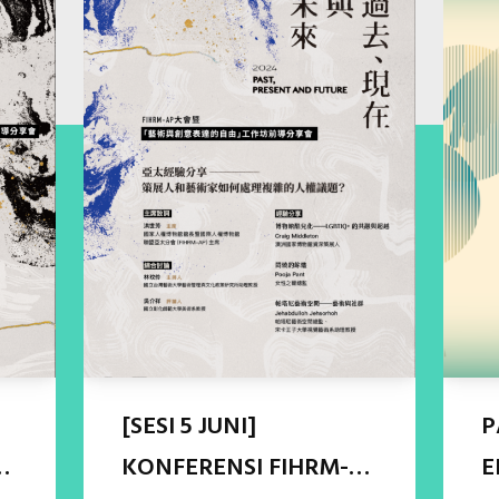
[SESI 5 JUNI]
P
KONFERENSI FIHRM-
E