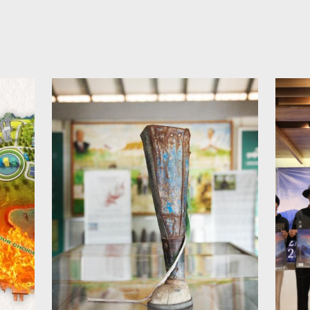
Juni 2024 pk. 14:00-16:45
d
(waktu Taiwan) Federasi
k
Museum Hak Asasi
m
Manusia Internasional
dari berb
Cabang Asia Pasifik
d
a
(FIHRM-AP) didirikan pada
T
Konferensi Dewan
Ne
Museum Internasional
V
(ICOM Kyoto) pada bulan
A
September 2019, dengan
F
mengusung misi FIHRM,
U
FIHRM-AP berperan
T
n
sebagai wadah pertukaran
L