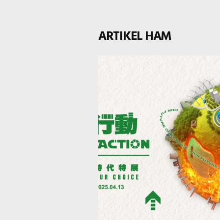
2024 pk. 14:00-16:30
(waktu Taiwan) Federasi
ARTIKEL HAM
Museum Hak Asasi
Manusia Internasional
Cabang Asia Pasifik
(FIHRM-AP) didirikan pad
Konferensi Dewan
Museum Internasional
(ICOM Kyoto) pada bulan
September 2019, dengan
mengusung misi FIHRM,
FIHRM-AP berperan
sebagai wadah pertukara