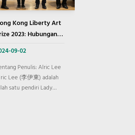
da pagi hari tanggal 8
ovember, museum
engundang International
ong Kong Liberty Art
alition of Sites of
rize 2023: Hubungan
onscience (ICSC) untuk
ransnasional antara
024-09-02
engadakan lokakarya
eni dan Hak Asasi
engan tema, “Membangun
anusia
entang Penulis: Alric Lee
emitraan yang Efektif:
​Alric Lee (李伊東) adalah
useum, Komunitas, Hak
alah satu pendiri Lady
sasi Manusia” untuk
iberty Hong Kong dan
embahas partisipasi
apan Hong Kong
asyarakat dalam
emocracy Alliance. Lee
enstimulasi ide dan
ahir di Hong Kong dan
erbagi pengalaman.