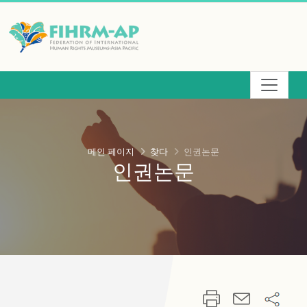
주
요
콘
텐
츠
영
역
메인 페이지
찾다
인권논문
인권논문
으
로
건
너
뛰
기
:::