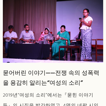
묻어버린 이야기——전쟁 속의 성폭력
을 용감히 알리는“여성의 소리”
2019년“여성의 소리”에서는『묻힌 이야기
들』의 시집을 발간하였고 4명의 네팔 시인