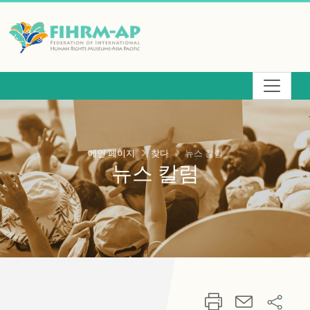
주
요
콘
텐
츠
영
역
메인 페이지
찾다
뉴스 칼럼
뉴스 칼럼
으
로
건
너
뛰
기
:::