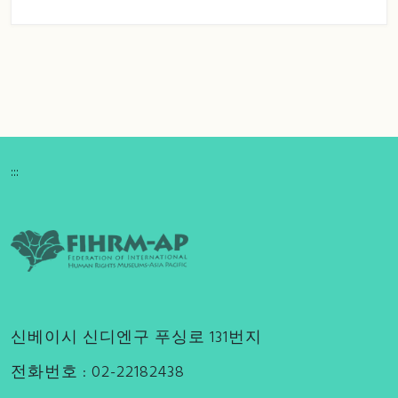
:::
신베이시 신디엔구 푸싱로 131번지
전화번호 : 02-22182438