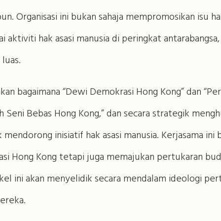
n. Organisasi ini bukan sahaja mempromosikan isu ha
ai aktiviti hak asasi manusia di peringkat antaraban
 luas.
gkan bagaimana “Dewi Demokrasi Hong Kong” dan “Per
 Seni Bebas Hong Kong,” dan secara strategik mengh
k mendorong inisiatif hak asasi manusia. Kerjasama in
si Hong Kong tetapi juga memajukan pertukaran buda
rtikel ini akan menyelidik secara mendalam ideologi p
mereka.