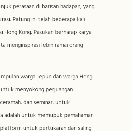
njuk perasaan di barisan hadapan, yang
i. Patung ini telah beberapa kali
si Hong Kong. Pasukan berharap karya
 menginspirasi lebih ramai orang
ekumpulan warga Jepun dan warga Hong
si untuk menyokong perjuangan
 ceramah, dan seminar, untuk
reka adalah untuk memupuk pemahaman
latform untuk pertukaran dan saling