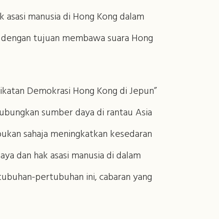
k asasi manusia di Hong Kong dalam
gsa, dengan tujuan membawa suara Hong
ikatan Demokrasi Hong Kong di Jepun”
ubungkan sumber daya di rantau Asia
i bukan sahaja meningkatkan kesedaran
ya dan hak asasi manusia di dalam
ertubuhan-pertubuhan ini, cabaran yang