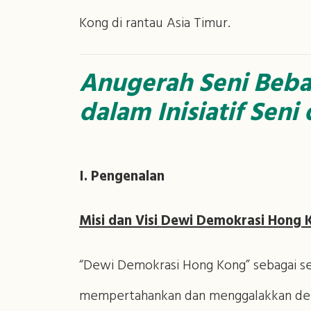
Kong di rantau Asia Timur.
Anugerah Seni Beba
dalam Inisiatif Sen
I. Pengenalan
Misi dan Visi Dewi Demokrasi Hong
“Dewi Demokrasi Hong Kong” sebagai se
mempertahankan dan menggalakkan demok