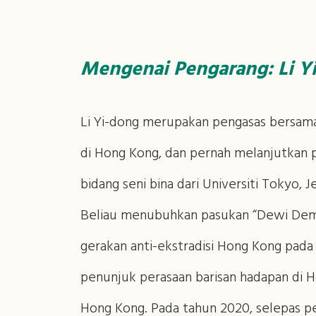
Mengenai Pengarang: Li Y
Li Yi-dong merupakan pengasas bersama
di Hong Kong, dan pernah melanjutkan p
bidang seni bina dari Universiti Tokyo,
Beliau menubuhkan pasukan “Dewi Demok
gerakan anti-ekstradisi Hong Kong pada
penunjuk perasaan barisan hadapan di H
Hong Kong. Pada tahun 2020, selepas 