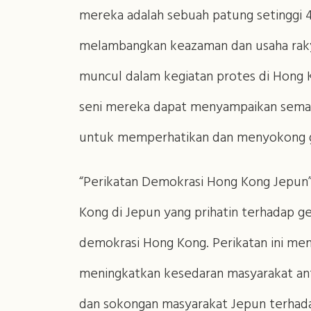
mereka adalah sebuah patung setinggi 4
melambangkan keazaman dan usaha rakya
muncul dalam kegiatan protes di Hong 
seni mereka dapat menyampaikan semang
untuk memperhatikan dan menyokong g
“Perikatan Demokrasi Hong Kong Jepun”
Kong di Jepun yang prihatin terhadap 
demokrasi Hong Kong. Perikatan ini me
meningkatkan kesedaran masyarakat an
dan sokongan masyarakat Jepun terhada