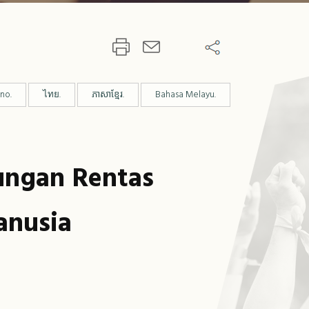
ino.
ไทย.
ភាសាខ្មែរ.
Bahasa Melayu.
ungan Rentas
anusia