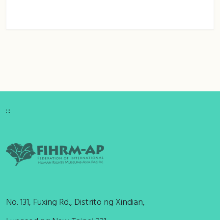
:::
No. 131, Fuxing Rd., Distrito ng Xindian,