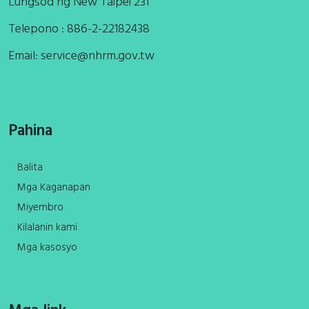
Lungsod ng New Taipei 231
Telepono : 886-2-22182438
Email:
service@nhrm.gov.tw
Pahina
Balita
Mga Kaganapan
Miyembro
Kilalanin kami
Mga kasosyo