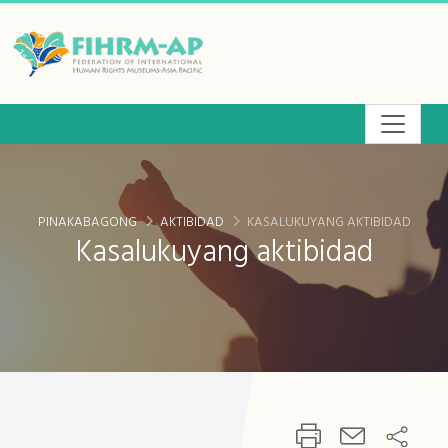
Lumaktaw
sa
pangunahing
lugar
ng
nilalaman
PINAKABAGONG
AKTIBIDAD
KASALUKUYANG AKTIBIDAD
Kasalukuyang aktibidad
:::