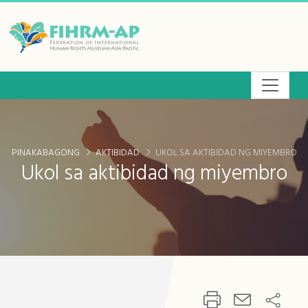
Lumaktaw
sa
pangunahing
lugar
ng
nilalaman
PINAKABAGONG
AKTIBIDAD
UKOL SA AKTIBIDAD NG MIYEMBRO
Ukol sa aktibidad ng miyembro
:::