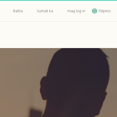
Balita
Sumali ka
mag log in
Pilipino