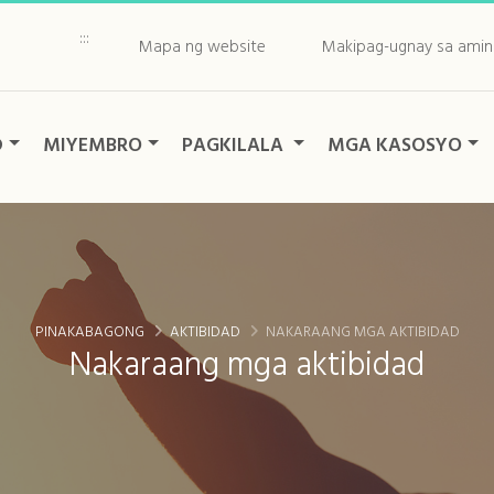
:::
Mapa ng website
Makipag-ugnay sa amin
D
MIYEMBRO
PAGKILALA
MGA KASOSYO
PINAKABAGONG
AKTIBIDAD
NAKARAANG MGA AKTIBIDAD
Nakaraang mga aktibidad