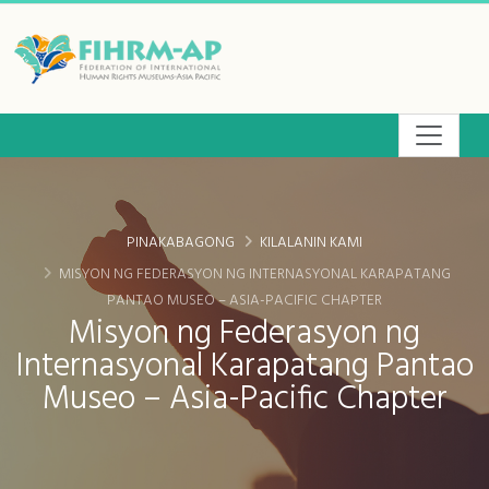
Lumaktaw
sa
pangunahing
lugar
ng
nilalaman
PINAKABAGONG
KILALANIN KAMI
MISYON NG FEDERASYON NG INTERNASYONAL KARAPATANG
PANTAO MUSEO – ASIA-PACIFIC CHAPTER
Misyon ng Federasyon ng
Internasyonal Karapatang Pantao
Museo – Asia-Pacific Chapter