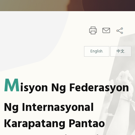
:::
English.
中文.
M
Isyon Ng Federasyon
Ng Internasyonal
Karapatang Pantao