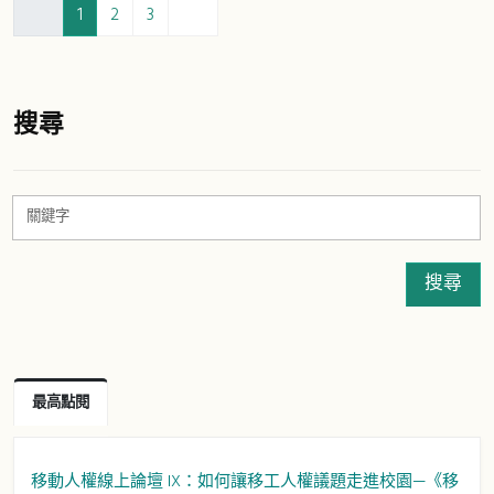
1
2
3
:::
搜尋
搜尋
最高點閱
移動人權線上論壇 IX：如何讓移工人權議題走進校園—《移