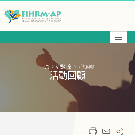
跳
到
主
要
內
容
首頁
活動訊息
活動回顧
活動回顧
:::