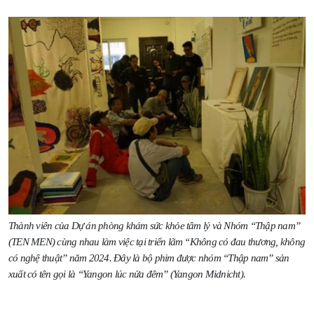
Thành viên của Dự án phòng khám sức khỏe tâm lý và Nhóm “Thập nam”
(TEN MEN) cùng nhau làm việc tại triển lãm “Không có đau thương, không
có nghệ thuật” năm 2024. Đây là bộ phim được nhóm “Thập nam” sản
xuất có tên gọi là “Yangon lúc nửa đêm” (Yangon Midnicht).