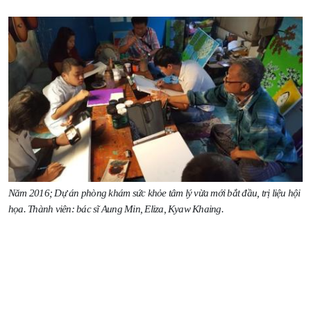
Năm 2016; Dự án phòng khám sức khỏe tâm lý vừa mới bắt đầu, trị liệu hội
họa. Thành viên: bác sĩ Aung Min, Eliza, Kyaw Khaing.