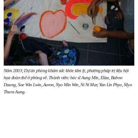
Năm 2003; Dự án phòng khám sức khỏe tâm lý, phương pháp trị liệu hội
họa đoàn thể ở phòng vẽ. Thành viên: bác sĩ Aung Min, Eliza, Baboo
Daung, Soe Win Lwin, Aaron, Nyo Min Win, Ni Ni Mar, Yan Lin Phyo, Myo
Thura Aung.