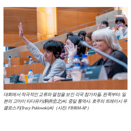
대회에서 적극적인 교류와 열정을 보인 각국 참가자들. 왼쪽부터: 일
본의 고마이 타다유키(駒井忠之)씨. 중일 통역사. 호주의 트레이시 푸
클로스키(Tracy Puklowski)씨（사진: FIHRM-AP）