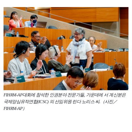
FIHRM-AP대회에 참석한 인권분야 전문가들, 가운데에 서 계신분은
국제양심유적연합(ICSC) 의 선임위원 린다 노리스 씨.（사진／
FIHRM-AP）