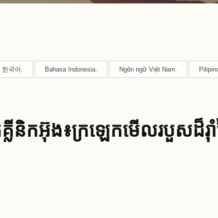
한국어.
Bahasa Indonesia.
Ngôn ngữ Việt Nam.
Pilipin
គ្លីនិកអ៊ុង៖ក្រឡេកមើលរបួស​ដ៏​រ៉ាំរ