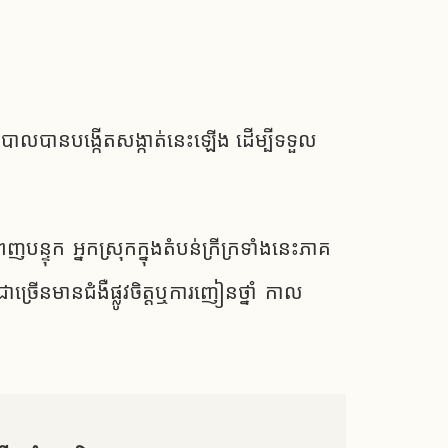
ឋាភិបាលបានបង្កើតសង្កាត់នេះឡើង ដើម្បីទទួល
្ទុក​ អ្នកស្រុក​ក្នុង​តំបន់​ក្រីក្រ​ទាំងនេះ​ភាគ
ើន​មាន​ជំងឺ​ផ្លូវ​ចិត្ត​ឬ​ការ​ញៀន​ថ្នាំ​ កាល