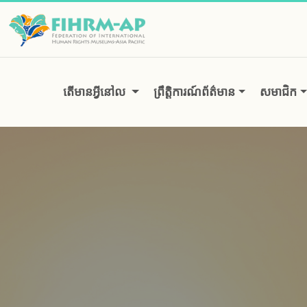
រំលង
ទៅ
តំបន់
មាតិកា
តើមានអ្វីនៅល
ព្រឹត្តិការណ៍ព័ត៌មាន
សមាជិក
សំខាន់