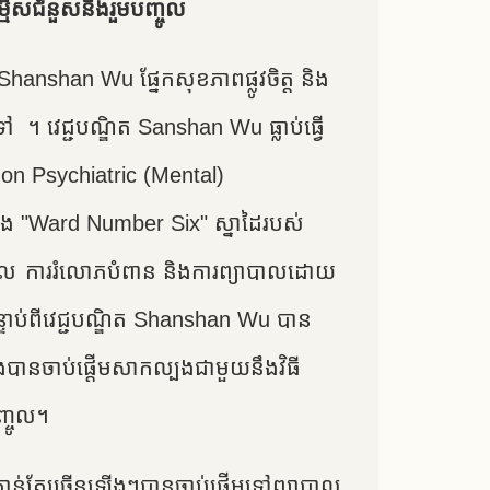
លជម្មើសជំនួសនិងរួមបញ្ចូល
ិតShanshan Wu ផ្នែកសុខភាពផ្លូវចិត្ត និង
ទៅ ។ វេជ្ជបណ្ឌិត Sanshan Wu ធ្លាប់ធ្វើ
angon Psychiatric (Mental)
នៃរឿង "Ward Number Six" ស្នាដៃរបស់
គ្គល ការរំលោភបំពាន និងការព្យាបាលដោយ
ន្ទាប់ពីវេជ្ជបណ្ឌិត Shanshan Wu បាន
 នាងបានចាប់ផ្តើមសាកល្បងជាមួយនឹងវិធី
បញ្ចូល។
ិត្តកាន់តែច្រើនឡើងៗបានចាប់ផ្តើមទៅព្យាបាល