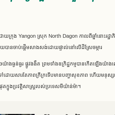
00 នៅជាយក្រុង Yangon ស្រុក North Dagon កាលពីឆ្នាំនោះរដ្
 ហើយបានចាប់ផ្តើមសាងសង់ដោយផ្ទាល់នៅលើដីស្រែចម្ការ
ធ្ងន់ធ្ងរ ផ្លូវងងឹត ព្រមទាំងឧក្រិដ្ឋកម្ម​បាន​កើតឡើង​យ៉ាង​ពេញបន
ូទៅ​​ដោយ​សារ​តែ​ភាព​ក្រីក្រទើបមាន​បញ្ហា​សុខភាព ហើយ​មនុស្ស​ជា​ច្រ
ក្នុង​ប្រវត្តិសាស្ត្រ​របស់​ប្រទេស​មីយ៉ាន់ម៉ា។