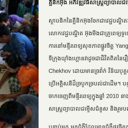
គ្លីនិកអ៊ុង អភិវឌ្ឍវិធីសាស្រ្តព្យាបា
ស្ថាបនិកនៃគ្លីនិកអ៊ុងចែកជាវេជ្ជបណ្ឌ
លោកវេជ្ជបណ្ឌិត អ៊ុងមីងជាគ្រូពេទ្យទូ
ការនៅមន្ទីរពេទ្យសុខភាពផ្លូវចិត្ត Y
ទីក្រុងយ៉ាំងហ្គោនវាដូចជាជីវិតពិត
Chekhov ដោយមានច្រវ៉ាក់ វិន័យបុ
ប្រើអគ្គិសនីដ៏ច្របូកច្របល់ជាដើម។ ប
ចាកចេញពីមន្ទីរពេទ្យក្នុងឆ្នាំ 2010
សាស្រ្តព្យាបាលជម្មើសជំនួស និងរួម
បន្ទាប់មក អ្នកជំងឺដែលមានជំងឺផ្លូវច