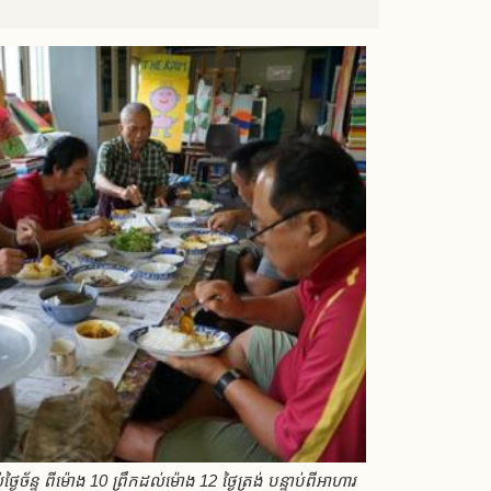
ច័ន្ទ ពីម៉ោង 10 ព្រឹកដល់ម៉ោង 12 ថ្ងៃត្រង់ បន្ទាប់ពីអាហារ