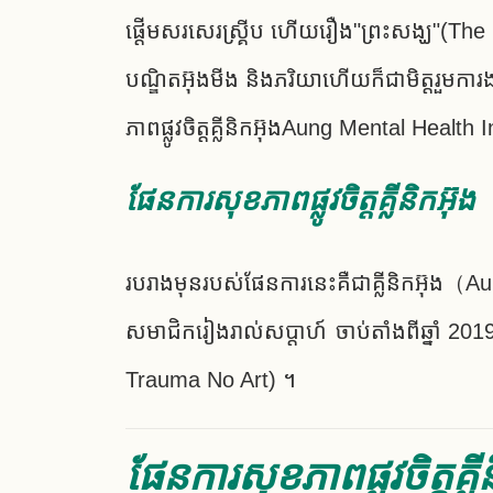
ផ្តើមសរសេរស្គ្រីប ហើយរឿង"ព្រះសង្ឃ"(The 
បណ្ឌិតអ៊ុងមីង និងភរិយាហើយក៏ជាមិត្តរួមក
ភាពផ្លូវចិត្តគ្លីនិកអ៊ុងAung Mental Healt
ផែនការសុខភាពផ្លូវចិត្តគ្លីនិកអ៊ុង
របរាងមុនរបស់ផែនការនេះគឺជាគ្លីនិកអ៊ុង（Aun
សមាជិករៀងរាល់សប្តាហ៍ ចាប់តាំងពីឆ្នាំ 2019
Trauma No Art) ។
ផែនការសុខភាពផ្លូវចិត្តគ្លី