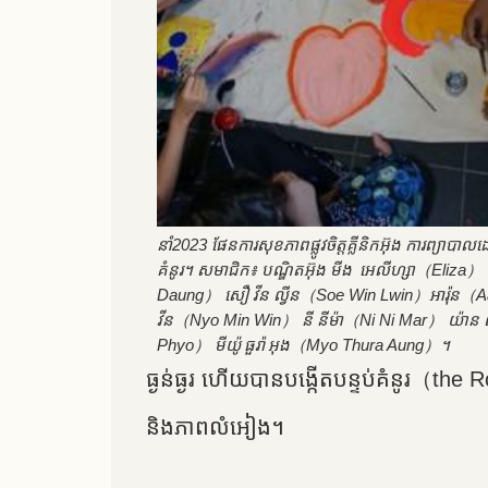
នាំ2023 ផែនការសុខភាពផ្លូវចិត្តគ្លីនិកអ៊ុង ការព្យាបាល
គំនូរ។ សមាជិក៖ បណ្ឌិតអ៊ុង មីង អេលីហ្សា（Eliza）
Daung） សឿ វីន ល្វីន（Soe Win Lwin）អារ៉ុន（Aa
វីន（Nyo Min Win） នី នីម៉ា（Ni Ni Mar） យ៉ាន 
Phyo） មីយ៉ូ ធួរ៉ា អុង（Myo Thura Aung）។
ធ្ងន់ធ្ងរ ហើយបានបង្កើតបន្ទប់គំនូរ（t
និងភាពលំអៀង។