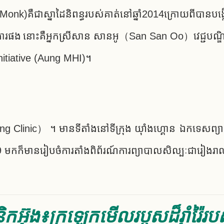
Monk)គឺជាស្នាដៃនិពន្ធរបស់គាត់នៅឆ្នាំ2014ក្រោយពីបានបង្ក
ារងារផង នោះគឺអ្នកស្រីសាន សានអូ（San San Oo）វេជ្ជបណ្ឌិ
h Initiative (Aung MHI)។
g Clinic） ។ មានទីតាំងនៅទីក្រុង យ៉ាំងហ្គោន ឯកទេសព្យាបាល
 មកក៏មានរៀបចំការតាំងពិព័រណ៍ការព្យាបាលសិល្បៈជារៀងរាល់ឆ្ន
និកអ៊ុង៖ក្រឡេកមើលរបួស​ដ៏​រ៉ាំរ៉ៃ​រប