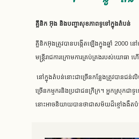
គ្លីនិក អ៊ុង និងបញ្ហាសុខភាពទូទៅក្នុងតំបន់
គ្លីនិកអ៊ុងត្រូវបានបង្កើតឡើងក្នុងឆ្នាំ 20
មន្ត្រីរាជការក្រោមការគ្រប់គ្រងរបស់យោធា
នៅក្នុងតំបន់នោះជាច្រើនកន្លែងត្រូវបានជន់លិចយ៉ាង
ច្រើនកម្មករនិង​ប្រជាជន​ក្រីក្រ​។ អ្នក​ស្រុក​ជា​ទ
នោះអាច​និយាយ​បាន​ថា​ជា​សម័យ​ដ៏ខ្មៅងងឹត​បំផុត​