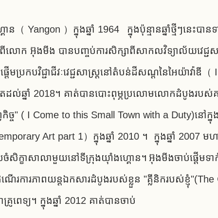
Yangon ）ក្នុងឆ្នាំ 1964 ក្នុងប៉ុន្មានឆ្នាំថ្មីៗនេះបានទាក
ពីលោក អ៊ុងមីង ​បាន​បញ្ចប់​ការ​សិក្សា​ពី​សាកលវិទ្យាល័យ​វេ
កប​វិជ្ជាជីវៈ​វេជ្ជសាស្ត្រ​នៅ​តំបន់ដីសណ្ដ​នៃ​អៃ​យ៉ា​វ៉ា​ឌ
​រហូត​ដល់​ឆ្នាំ 2018។ គាត់បានបោះពុម្ភប្រលោមលោកដំបូងរបស់គា
វកិច្ច" ( I Come to this Small Town with a Duty)នៅក
rary Art part 1）ក្នុងឆ្នាំ 2010 ។ ក្នុងឆ្នាំ 2007 មហាវ
សិក្ខាសាលាមួយនៅទីក្រុងយ៉ាំងហ្គោន។ អ៊ុងមីងចាប់ផ្តើមទ
ណើរការភាពយន្តឯកសារដំបូងរបស់ខ្លួន "គ្លីនិករបស់ខ្ញុំ"(The Cl
ូពេទ្យ។ ក្នុងឆ្នាំ 2012 គាត់បានចាប់