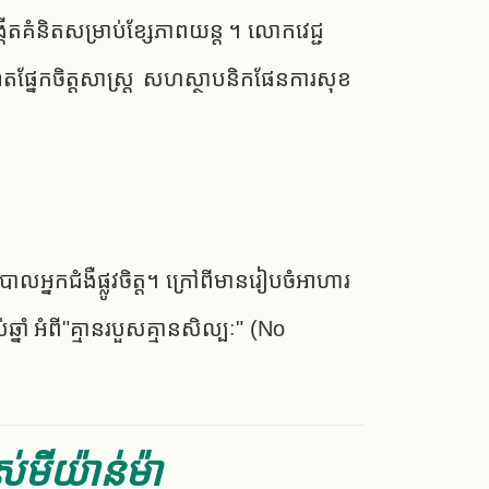
ើតគំនិតសម្រាប់ខ្សែភាពយន្ត ។ លោកវេជ្ជ
តផ្នែកចិត្តសាស្ត្រ សហស្ថាបនិកផែនការសុខ
អ្នកជំងឺផ្លូវចិត្ត។ ក្រៅពីមានរៀបចំអាហារ
ាំ អំពី"គ្មានរបួសគ្មានសិល្បៈ" (No
ស់​មីយ៉ាន់ម៉ា