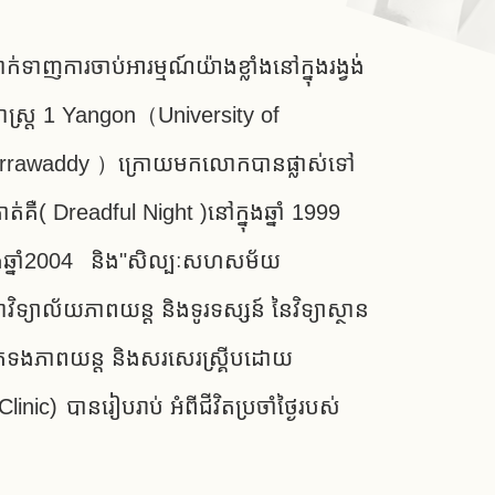
់ទាញការចាប់អារម្មណ៍យ៉ាងខ្លាំងនៅក្នុងរង្វង់
ជ្ជសាស្ត្រ 1 Yangon（University of
ី​（ Irrawaddy ）ក្រោយមក​លោក​បាន​ផ្លាស់​ទៅ​
ត់គឺ( Dreadful Night )នៅក្នុងឆ្នាំ 1999
្នុងឆ្នាំ2004 និង"សិល្បៈសហសម័យ
ិទ្យាល័យភាពយន្ត និងទូរទស្សន៍ នៃវិទ្យាស្ថាន
ាក់ទងភាពយន្ត និងសរសេរស្គ្រីបដោយ
inic) បានរៀបរាប់ អំពីជីវិតប្រចាំថ្ងៃរបស់