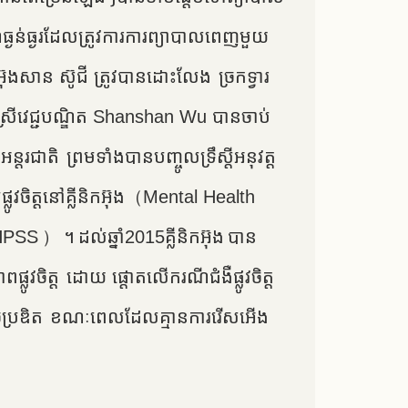
ីធ្ងន់ធ្ងរដែលត្រូវការការព្យាបាលពេញមួយ
អ៊ុងសាន ស៊ូជី ត្រូវបានដោះលែង ច្រកទ្វារ​
ោកស្រីវេជ្ជបណ្ឌិត Shanshan Wu បានចាប់
អន្តរជាតិ ព្រមទាំងបានបញ្ចូលទ្រឹស្តីអនុវត្ត
្គមផ្លូវចិត្តនៅគ្លីនិកអ៊ុង（Mental Health
） ។​ ដល់ឆ្នាំ2015គ្លីនិកអ៊ុង បាន
ពផ្លូវចិត្ត ដោយ ផ្តោតលើករណីជំងឺផ្លូវចិត្ត
ច្នៃប្រឌិត ខណៈពេលដែលគ្មានការរើសអើង