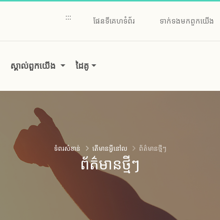
:::
ផែនទីគេហទំព័រ
ទាក់ទងមកពួកយើង
ស្គាល់ពួកយើង
ដៃគូ
ទំ​ពរ​សំខាន់
តើមានអ្វីនៅល
ព័ត៌មានថ្មីៗ
ព័ត៌មានថ្មីៗ