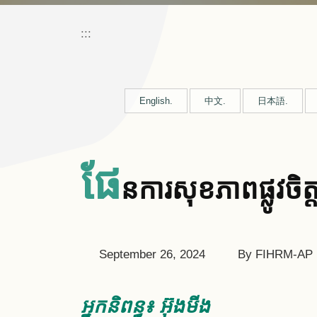
:::
English.
中文.
日本語.
ផែ
នការសុខភាពផ្លូវចិត្ត
September 26, 2024
By FIHRM-AP
អ្នកនិពន្ធ៖ អ៊ុងមីង