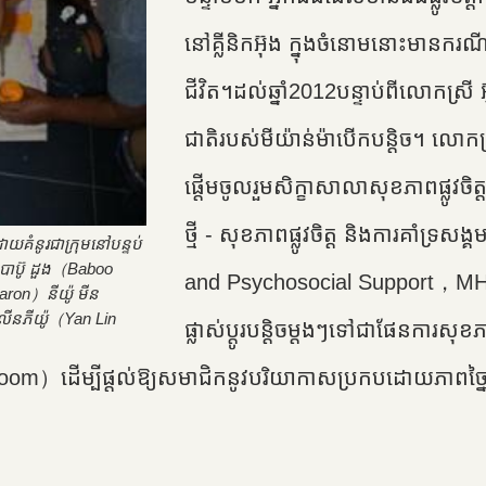
នៅគ្លីនិកអ៊ុង ក្នុងចំនោមនោះមានករណ
ជីវិត។ដល់ឆ្នាំ2012បន្ទាប់ពីលោកស្រី 
ជាតិ​របស់​មីយ៉ាន់ម៉ា​បើក​បន្តិច។ ល
ផ្តើមចូលរួមសិក្ខាសាលាសុខភាពផ្លូវចិត្ត
ថ្មី - សុខភាពផ្លូវចិត្ត និងការគាំទ្រសង
ដោយគំនូរជាក្រុមនៅបន្ទប់
 បាប៊ូ ដួង（Baboo
and Psychosocial Support，MHPSS 
ron）នីយ៉ូ មីន
លីនភីយ៉ូ（Yan Lin
ផ្លាស់ប្តូរបន្តិចម្តងៗទៅជាផែនការសុខភា
he Room）ដើម្បីផ្តល់ឱ្យសមាជិកនូវបរិយាកាសប្រកបដោយភាព