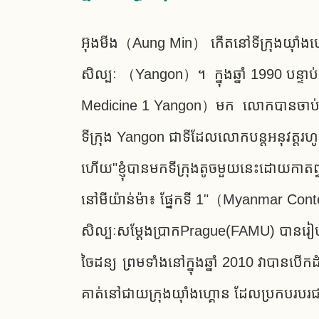
អ៊ុងមីង（Aung Min） កើតនៅទីក្រុងយ៉ាំងហ្គោន（ 
សិល្បៈ （Yangon）។ ក្នុង​ឆ្នាំ 1990 បន្ទាប់​
Medicine 1 Yangon）មក លោកបាន​ចាប់​ផ្តើម​ប្រ
ទីក្រុង Yangon ជា​ទី​ដែល​លោក​បន្ត​អនុវត្ត
ហើយ"ខ្ញុំបានមកទីក្រុងតូចមួយនេះដោយកាតព្
នៅមីយ៉ាន់ម៉ា៖ ផ្នែកទី 1"（Myanmar Contempo
សិល្បៈសម្តែងប្រាកPrague(FAMU) បានរៀបចំ
ចៃដន្យ ព្រមទាំងនៅក្នុងឆ្នាំ 2010 វាបានបើកដំ
គាត់នៅជាយក្រុងយ៉ាំងហ្គោន ដែលប្រកបរបរជាគ្រ