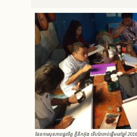
ផែនការសុខភាពផ្លូវចិត្ត គ្លីនិកអ៊ុង ទើបតែចាប់ផ្តើមនៅឆ្នាំ