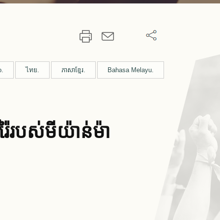
o.
ไทย.
ភាសាខ្មែរ.
Bahasa Melayu.
៉ៃ​របស់​មីយ៉ាន់ម៉ា