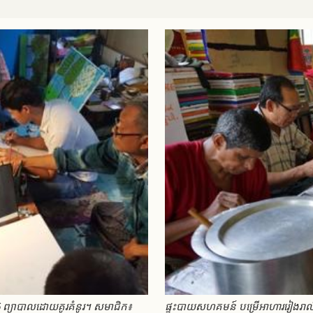
 2016 ព្យាបាលដោយគូរគំនូរ។ សមាជិក៖
ផ្ទះបាយសហគមន៍ បម្រើអាហាររៀងរាល់ថ្ងៃ