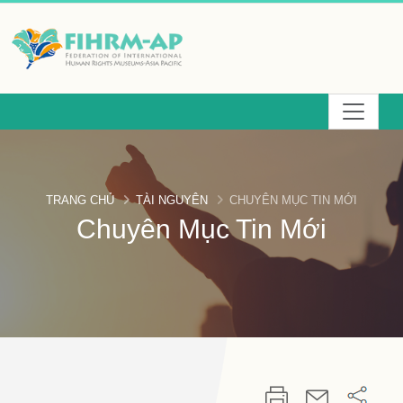
Chuyển
đến
phần
nội
dung
chính
TRANG CHỦ
TÀI NGUYÊN
CHUYÊN MỤC TIN MỚI
Chuyên Mục Tin Mới
:::