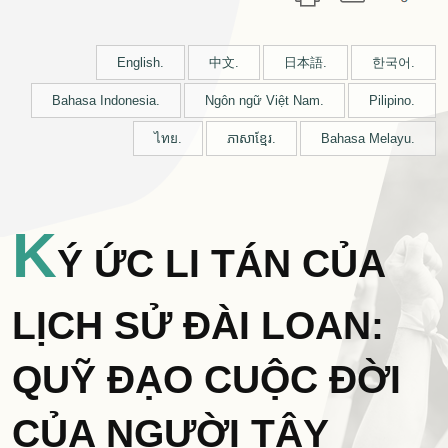
English.
中文.
日本語.
한국어.
Bahasa Indonesia.
Ngôn ngữ Việt Nam.
Pilipino.
ไทย.
ភាសាខ្មែរ.
Bahasa Melayu.
K
Ý ỨC LI TÁN CỦA
LỊCH SỬ ĐÀI LOAN:
QUỸ ĐẠO CUỘC ĐỜI
CỦA NGƯỜI TÂY