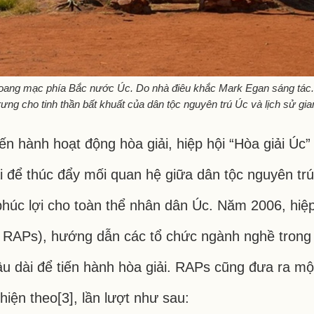
ang mạc phía Bắc nước Úc. Do nhà điêu khắc Mark Egan sáng tác. 
rưng cho tinh thần bất khuất của dân tộc nguyên trú Úc và lịch sử gia
ến hành hoạt động hòa giải, hiệp hội “Hòa giải Úc” 
i để thúc đẩy mối quan hệ giữa dân tộc nguyên trú
phúc lợi cho toàn thể nhân dân Úc. Năm 2006, hiệ
ns, RAPs), hướng dẫn các tổ chức ngành nghề tron
lâu dài để tiến hành hòa giải. RAPs cũng đưa ra m
 hiện theo[3], lần lượt như sau: