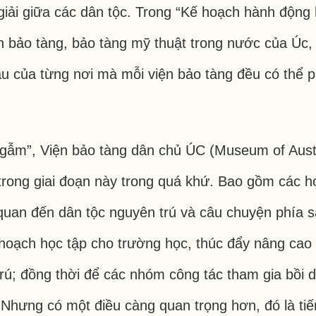
giải giữa các dân tộc. Trong “Kế hoạch hành động 
 bảo tàng, bảo tàng mỹ thuật trong nước của Úc, 
 của từng nơi mà mỗi viện bảo tàng đều có thể ph
uy ngẫm”, Viện bảo tàng dân chủ ÚC (Museum of Au
 trong giai đoạn này trong quá khứ. Bao gồm các 
 quan đến dân tộc nguyên trú và câu chuyện phía s
 hoạch học tập cho trường học, thúc đẩy nâng cao
trú; đồng thời để các nhóm công tác tham gia bồi 
 Nhưng có một điều càng quan trọng hơn, đó là tiế