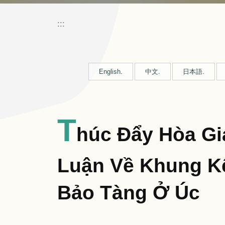
:::
English.
中文.
日本語.
T
Húc Đẩy Hòa Gi
Luận Về Khung K
Bảo Tàng Ở Úc