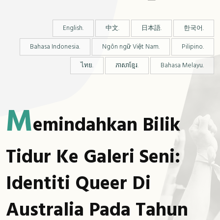
English.
中文.
日本語.
한국어.
Bahasa Indonesia.
Ngôn ngữ Việt Nam.
Pilipino.
ไทย.
ភាសាខ្មែរ.
Bahasa Melayu.
M
Emindahkan Bilik
Tidur Ke Galeri Seni:
Identiti Queer Di
Australia Pada Tahun