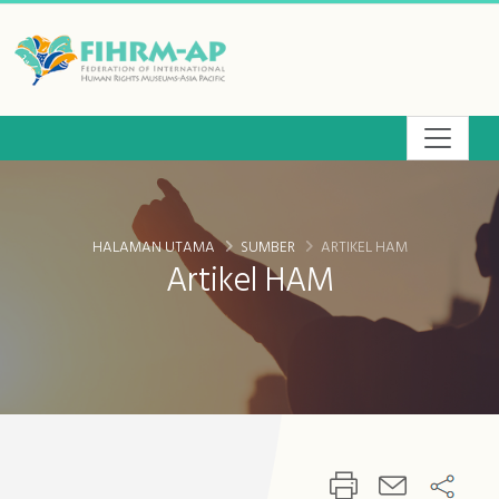
Langkau
ke
kawasan
kandungan
utama
HALAMAN UTAMA
SUMBER
ARTIKEL HAM
Artikel HAM
:::